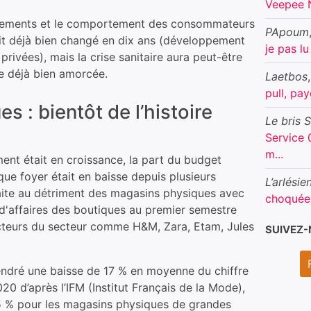
Veepee N
êtements et le comportement des consommateurs
PApoum
déjà bien changé en dix ans (développement
je pas l
rivées), mais la crise sanitaire aura peut-être
lle déjà bien amorcée.
Laetbos
pull, payé
 : bientôt de l’histoire
Le bris 
Service 
m...
ment était en croissance, la part du budget
ue foyer était en baisse depuis plusieurs
L’arlésie
faite au détriment des magasins physiques avec
choquée d
 d'affaires des boutiques au premier semestre
teurs du secteur comme H&M, Zara, Etam, Jules
SUIVEZ
dré une baisse de 17 % en moyenne du chiffre
020 d’après l’IFM (Institut Français de la Mode),
25 % pour les magasins physiques de grandes