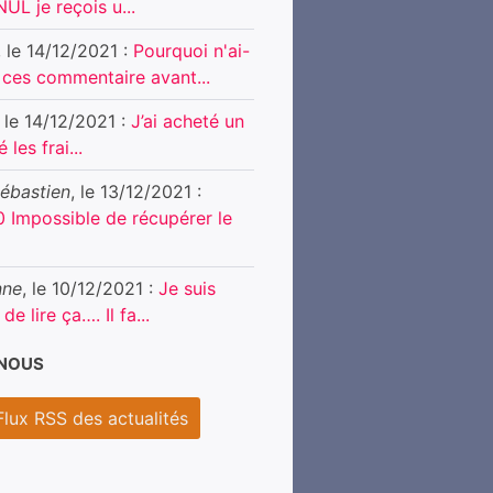
UL je reçois u...
, le 14/12/2021 :
Pourquoi n'ai-
u ces commentaire avant...
, le 14/12/2021 :
J’ai acheté un
 les frai...
Sébastien
, le 13/12/2021 :
0 Impossible de récupérer le
nne
, le 10/12/2021 :
Je suis
e lire ça…. Il fa...
-NOUS
Flux RSS des actualités