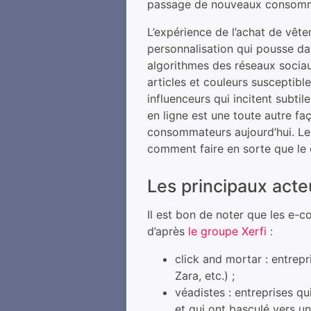
passage de nouveaux consomm
L’expérience de l’achat de vê
personnalisation qui pousse da
algorithmes des réseaux socia
articles et couleurs susceptibl
influenceurs qui incitent subtil
en ligne est une toute autre fa
consommateurs aujourd’hui. Le
comment faire en sorte que le 
Les principaux act
Il est bon de noter que les e-
d’après
le groupe Xerfi
:
click and mortar : entrep
Zara, etc.) ;
véadistes : entreprises qu
et qui ont basculé vers u