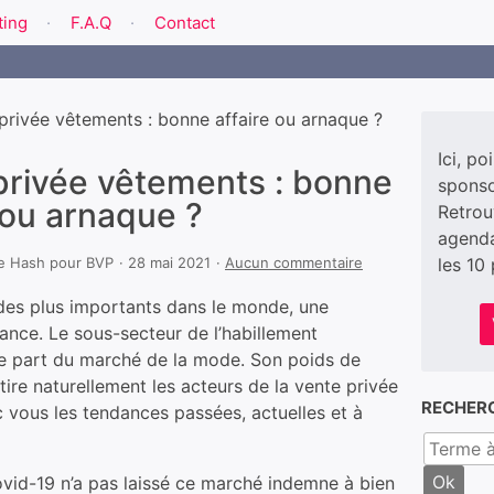
ting
F.A.Q
Contact
privée vêtements : bonne affaire ou arnaque ?
Ici, po
privée vêtements : bonne
sponso
 ou arnaque ?
Retrou
agenda
ie Hash
pour
BVP
28 mai 2021
Aucun commentaire
les 10 
 des plus importants dans le monde, une
ance. Le sous-secteur de l’habillement
de part du marché de la mode. Son poids de
tire naturellement les acteurs de la vente privée
RECHERC
 vous les tendances passées, actuelles et à
Covid-19 n’a pas laissé ce marché indemne à bien