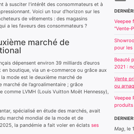
nt à susciter l'intérêt des consommateurs et à
DERNIÈR
mpressionnant. Voici un tour d’horizon sur les
heteurs de vêtements : des magasins
Veepee f
qui a les faveurs des consommateurs ?
"Vente-P
euxième marché de
Showroo
pour les
ional
Beauté p
nçais dépensent environ 39 milliards d’euros
2021 : n
it en boutique, via un e-commerce ou grâce aux
, la mode est le deuxième marché de
Vente pr
 marché de l’agroalimentaire ; grâce
ou arnaq
xe comme LVMH (Louis Vuitton Moët Hennessy),
Veepee R
.
produits
Kantar, spécialisé en étude des marchés, avait
e du marché mondial de la mode et de
DERNIE
 2025, la pandémie a fait voler en éclats
ses
Mag
, le