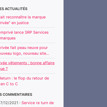
ES ACTUALITÉS
ait reconnaître la marque
rivée" en justice
mprivé lance SRP Services
 marques
rivée fait peau neuve pour
ouveau logo, nouveau site...
ivée vêtements : bonne affaire
ue ?
eturn : le flop du retour de
 en C to C
RS COMMENTAIRES
 17/12/2021 :
Service re turn de